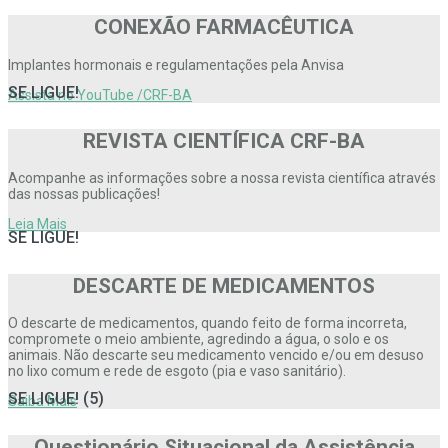
CONEXÃO FARMACÊUTICA
Implantes hormonais e regulamentações pela Anvisa
SE LIGUE!
Assista no YouTube /CRF-BA
REVISTA CIENTÍFICA CRF-BA
Acompanhe as informações sobre a nossa revista científica através
das nossas publicações!
Leia Mais
SE LIGUE!
DESCARTE DE MEDICAMENTOS
O descarte de medicamentos, quando feito de forma incorreta,
compromete o meio ambiente, agredindo a água, o solo e os
animais. Não descarte seu medicamento vencido e/ou em desuso
no lixo comum e rede de esgoto (pia e vaso sanitário).
SE LIGUE! (5)
Saiba Mais
Questionário Situacional da Assistência