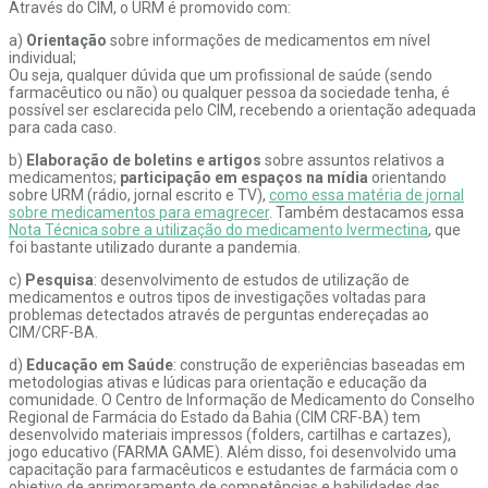
Através do CIM, o URM é promovido com:
a)
Orientação
sobre informações de medicamentos em nível
individual;
Ou seja, qualquer dúvida que um profissional de saúde (sendo
farmacêutico ou não) ou qualquer pessoa da sociedade tenha, é
possível ser esclarecida pelo CIM, recebendo a orientação adequada
para cada caso.
b)
Elaboração de boletins e artigos
sobre assuntos relativos a
medicamentos;
participação em espaços na mídia
orientando
sobre URM (rádio, jornal escrito e TV),
como essa matéria de jornal
sobre medicamentos para emagrecer
. Também destacamos essa
Nota Técnica sobre a utilização do medicamento Ivermectina
, que
foi bastante utilizado durante a pandemia.
c)
Pesquisa
: desenvolvimento de estudos de utilização de
medicamentos e outros tipos de investigações voltadas para
problemas detectados através de perguntas endereçadas ao
CIM/CRF-BA.
d)
Educação em Saúde
: construção de experiências baseadas em
metodologias ativas e lúdicas para orientação e educação da
comunidade. O Centro de Informação de Medicamento do Conselho
Regional de Farmácia do Estado da Bahia (CIM CRF-BA) tem
desenvolvido materiais impressos (folders, cartilhas e cartazes),
jogo educativo (FARMA GAME). Além disso, foi desenvolvido uma
capacitação para farmacêuticos e estudantes de farmácia com o
objetivo de aprimoramento de competências e habilidades das