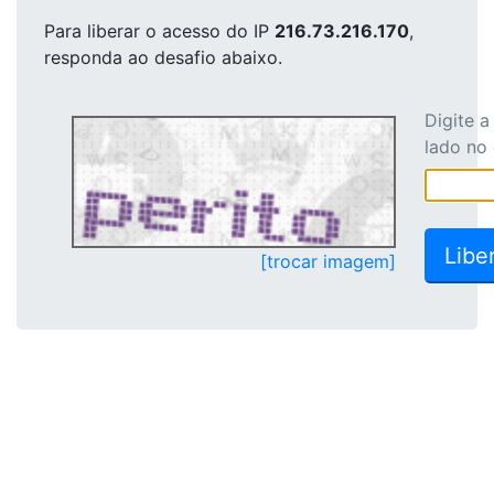
Para liberar o acesso
do IP
216.73.216.170
,
responda ao desafio abaixo.
Digite 
lado no
[trocar imagem]