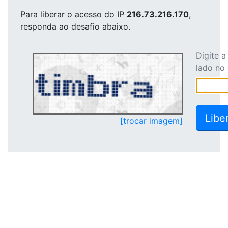
Para liberar o acesso
do IP
216.73.216.170
,
responda ao desafio abaixo.
Digite 
lado no
[trocar imagem]