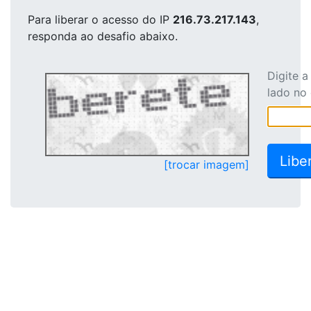
Para liberar o acesso
do IP
216.73.217.143
,
responda ao desafio abaixo.
Digite 
lado no
[trocar imagem]