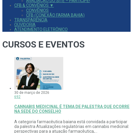
AVALIAÇÃO DO SITE – PARTICIPE!
CFB & CONVÊNIOS ▼
CONVÊNIOS
CFB (CONEXÃO FARMA BAHIA)
TRANSPARÊNCIA
OUVIDORIA
ATENDIMENTO ELETRÔNICO
CURSOS E EVENTOS
30 de março de 2026
692
CANNABIS MEDICINAL É TEMA DE PALESTRA QUE OCORRE
NA SEDE DO CONSELHO
A categoria farmacêutica baiana está convidada a participar
da palestra Atualizações regulatórias em cannabis medicinal:
perspectivas para a atuação farmacêutica,...