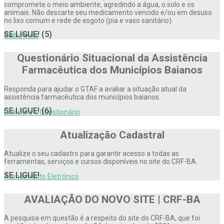
compromete o meio ambiente, agredindo a água, o solo e os
animais. Não descarte seu medicamento vencido e/ou em desuso
no lixo comum e rede de esgoto (pia e vaso sanitário).
SE LIGUE! (5)
Saiba Mais
Questionário Situacional da Assistência
Farmacêutica dos Municípios Baianos
Responda para ajudar o GTAF a avaliar a situação atual da
assistência farmacêutica dos municípios baianos.
SE LIGUE! (6)
Link para o Questionário
Atualização Cadastral
Atualize o seu cadastro para garantir acesso a todas as
ferramentas, serviços e cursos disponíveis no site do CRF-BA.
SE LIGUE!
Atendimento Eletrônico
AVALIAÇÃO DO NOVO SITE | CRF-BA
A pesquisa em questão é a respeito do site do CRF-BA, que foi