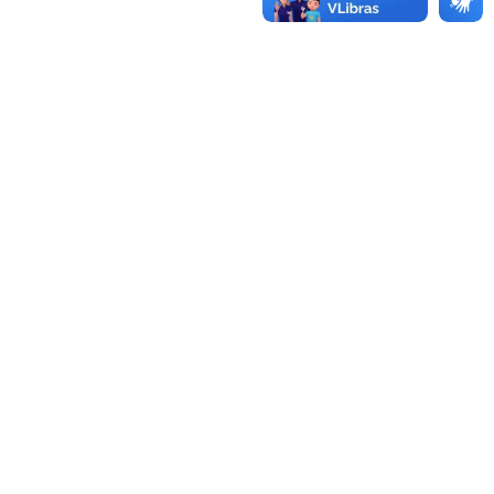
E LIGUE!
DESCARTE DE MEDICAMENTOS
O descarte de medicamentos, quando feito de
forma incorreta, compromete o meio ambiente,
agredindo a água, o solo e os animais. Não
descarte seu medicamento vencido e/ou em
desuso no lixo comum e rede de esgoto (pia e
vaso sanitário).
Saiba Mais